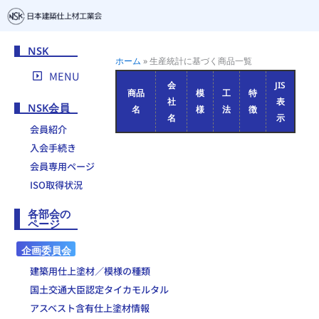
NSK
ホーム
»
生産統計に基づく商品一覧
MENU
会
JIS
商品
模
工
特
社
表
NSK会員
名
様
法
徴
名
示
会員紹介
入会手続き
会員専用ページ
ISO取得状況
各部会の
ページ
企画委員会
建築用仕上塗材／模様の種類
国土交通大臣認定タイカモルタル
アスベスト含有仕上塗材情報