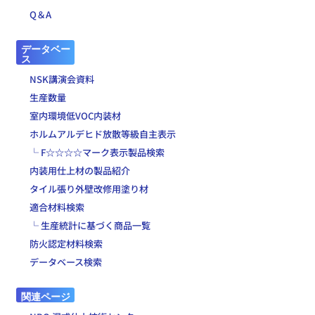
Q＆A
データベー
ス
NSK講演会資料
生産数量
室内環境低VOC内装材
ホルムアルデヒド放散等級自主表示
└ F☆☆☆☆マーク表示製品検索
内装用仕上材の製品紹介
タイル張り外壁改修用塗り材
適合材料検索
└ 生産統計に基づく商品一覧
防火認定材料検索
データベース検索
関連ページ