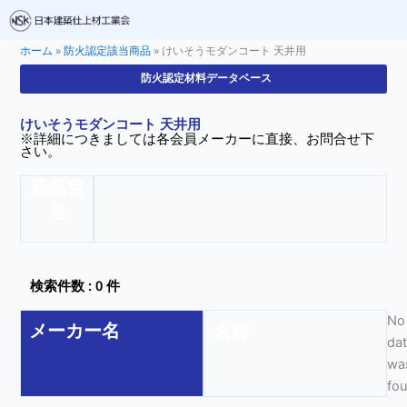
ホーム
»
防火認定該当商品
»
けいそうモダンコート 天井用
防火認定材料データベース
けいそうモダンコート 天井用
※詳細につきましては各会員メーカーに直接、お問合せ下
さい。
新品目
名
検索件数 : 0 件
No
メーカー名
名称
da
wa
fo