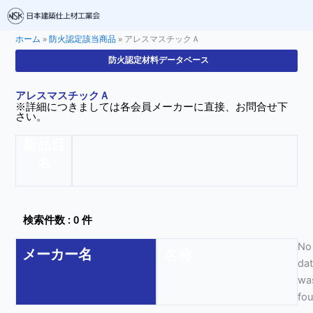
ホーム
»
防火認定該当商品
»
アレスマスチックＡ
防火認定材料データベース
アレスマスチックＡ
※詳細につきましては各会員メーカーに直接、お問合せ下
さい。
新品目
名
検索件数 : 0 件
No
メーカー名
名称
da
wa
fo