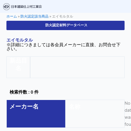
ホーム
»
防火認定該当商品
»
エイモルタル
防火認定材料データベース
エイモルタル
※詳細につきましては各会員メーカーに直接、お問合せ下
さい。
新品目
名
検索件数 : 0 件
No
メーカー名
名称
da
wa
fo