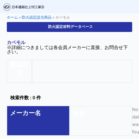
ホーム
»
防火認定該当商品
»
カベモル
防火認定材料データベース
カベモル
※詳細につきましては各会員メーカーに直接、お問合せ下
さい。
新品目
名
検索件数 : 0 件
No
メーカー名
名称
da
wa
fo