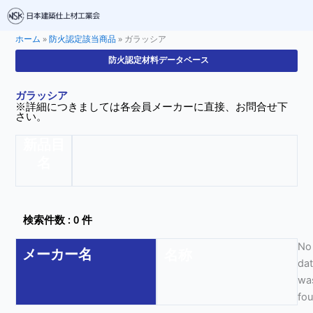
ホーム
»
防火認定該当商品
»
ガラッシア
防火認定材料データベース
ガラッシア
※詳細につきましては各会員メーカーに直接、お問合せ下
さい。
新品目
名
検索件数 : 0 件
No
メーカー名
名称
da
wa
fo