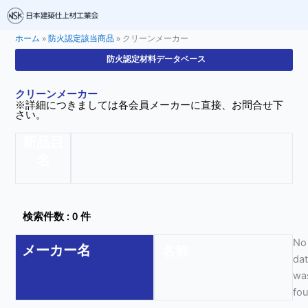
ホーム
»
防火認定該当商品
»
クリーンメーカー
防火認定材料データベース
クリーンメーカー
※詳細につきましては各会員メーカーに直接、お問合せ下
さい。
新品目
名
検索件数 : 0 件
No
メーカー名
名称
da
wa
fo