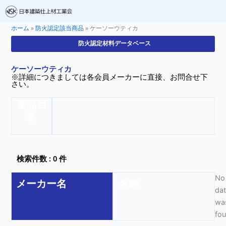
ホーム
»
防火認定該当商品
»
ケーソーウティカ
防火認定材料データベース
ケーソーウティカ
※詳細につきましては各会員メーカーに直接、お問合せ下
さい。
新品目
名
検索件数 : 0 件
No
メーカー名
名称
da
wa
fo