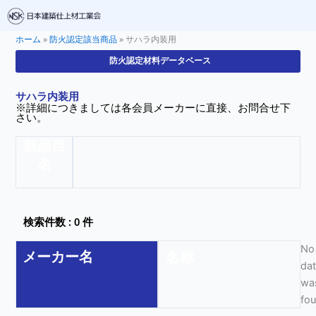
ホーム
»
防火認定該当商品
»
サハラ内装用
防火認定材料データベース
サハラ内装用
※詳細につきましては各会員メーカーに直接、お問合せ下
さい。
新品目
名
検索件数 : 0 件
No
メーカー名
名称
da
wa
fo