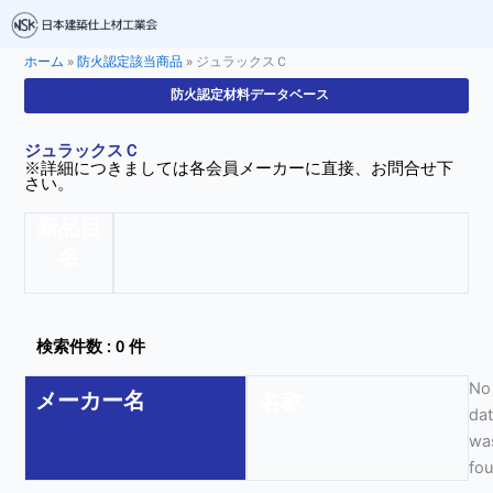
ホーム
»
防火認定該当商品
»
ジュラックスＣ
防火認定材料データベース
ジュラックスＣ
※詳細につきましては各会員メーカーに直接、お問合せ下
さい。
新品目
名
検索件数 : 0 件
No
メーカー名
名称
da
wa
fo