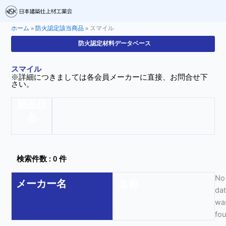
ホーム
»
防火認定該当商品
»
スマイル
防火認定材料データベース
スマイル
※詳細につきましては各会員メーカーに直接、お問合せ下
さい。
新品目
名
検索件数 : 0 件
No
メーカー名
名称
da
wa
fo