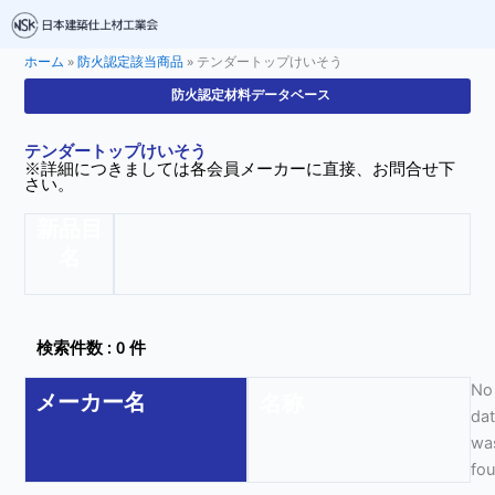
ホーム
»
防火認定該当商品
»
テンダートップけいそう
防火認定材料データベース
テンダートップけいそう
※詳細につきましては各会員メーカーに直接、お問合せ下
さい。
新品目
名
検索件数 : 0 件
No
メーカー名
名称
da
wa
fo