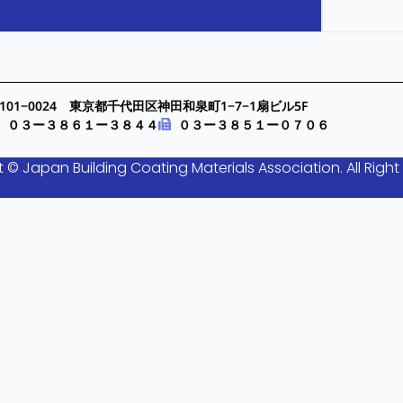
101−0024 東京都千代田区神田和泉町1−7−1扇ビル5F
０３ー３８６１ー３８４４
０３ー３８５１ー０７０６
 © Japan Building Coating Materials Association. All Right