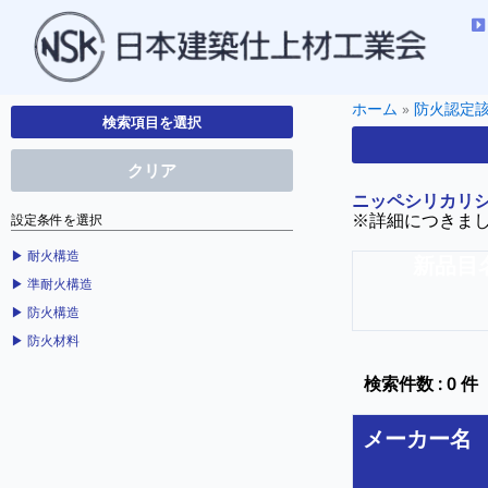
ホーム
»
防火認定
検索項目を選択
クリア
ニッペシリカリ
※詳細につきま
設定条件を選択
▶︎ 耐火構造
新品目
▶︎ 準耐火構造
▶︎ 防火構造
▶︎ 防火材料
検索件数 : 0 件
メーカー名