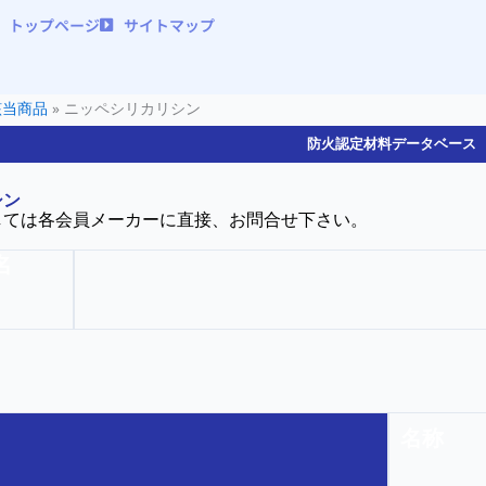
トップページ
サイトマップ
該当商品
»
ニッペシリカリシン
防火認定材料データベース
シン
しては各会員メーカーに直接、お問合せ下さい。
名
名称