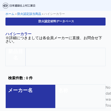
ホーム
»
防火認定該当商品
»
ハイシーカラー
防火認定材料データベース
ハイシーカラー
※詳細につきましては各会員メーカーに直接、お問合せ下
さい。
新品目
名
検索件数 : 0 件
No
メーカー名
名称
da
wa
fo