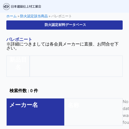
ホーム
»
防火認定該当商品
»
パレボニート
防火認定材料データベース
パレボニート
※詳細につきましては各会員メーカーに直接、お問合せ下
さい。
新品目
名
検索件数 : 0 件
No
メーカー名
名称
da
wa
fo