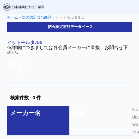
ホーム
»
防火認定該当商品
»
ヒットモルタルII
防火認定材料データベース
ヒットモルタルII
※詳細につきましては各会員メーカーに直接、お問合せ下
さい。
新品目
名
検索件数 : 0 件
No
メーカー名
名称
da
wa
fo