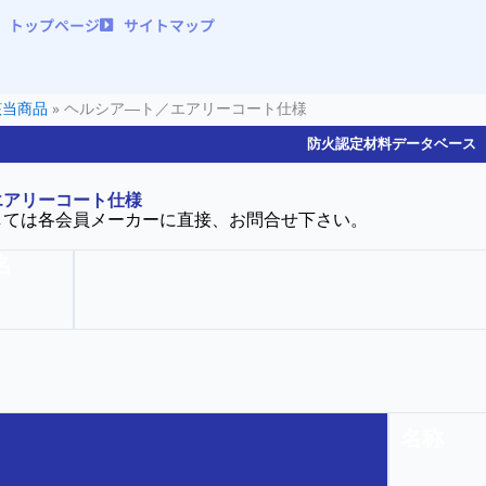
トップページ
サイトマップ
該当商品
»
ヘルシア―ト／エアリーコート仕様
防火認定材料データベース
エアリーコート仕様
しては各会員メーカーに直接、お問合せ下さい。
名
名称