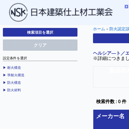
ホーム
»
防火認定
検索項目を選択
クリア
ヘルシア―ト／
※詳細につきま
設定条件を選択
▶︎ 耐火構造
新品目
▶︎ 準耐火構造
▶︎ 防火構造
▶︎ 防火材料
検索件数 : 0 件
メーカー名