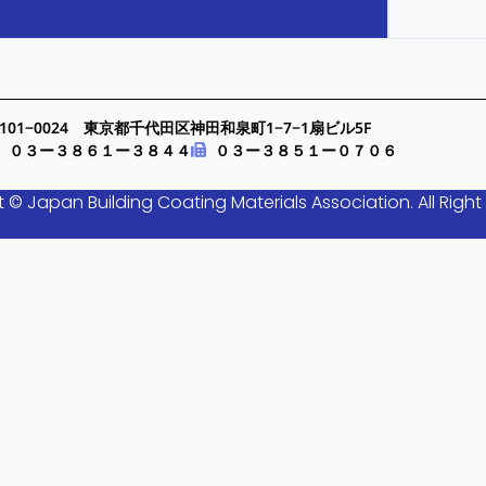
101−0024 東京都千代田区神田和泉町1−7−1扇ビル5F
０３ー３８６１ー３８４４
０３ー３８５１ー０７０６
 © Japan Building Coating Materials Association. All Right