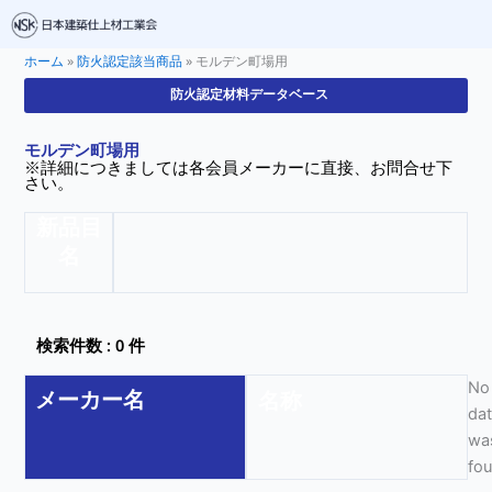
ホーム
»
防火認定該当商品
»
モルデン町場用
防火認定材料データベース
モルデン町場用
※詳細につきましては各会員メーカーに直接、お問合せ下
さい。
新品目
名
検索件数 : 0 件
No
メーカー名
名称
da
wa
fo