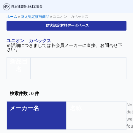
ホーム
»
防火認定該当商品
»
ユニオン カベックス
防火認定材料データベース
ユニオン カベックス
※詳細につきましては各会員メーカーに直接、お問合せ下
さい。
新品目
名
検索件数 : 0 件
No
メーカー名
名称
da
wa
fo