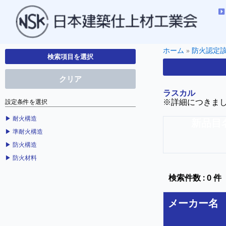
ホーム
»
防火認定
検索項目を選択
クリア
ラスカル
※詳細につきま
設定条件を選択
▶︎ 耐火構造
新品目
▶︎ 準耐火構造
▶︎ 防火構造
▶︎ 防火材料
検索件数 : 0 件
メーカー名