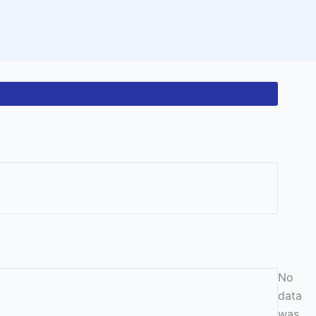
No
data
was