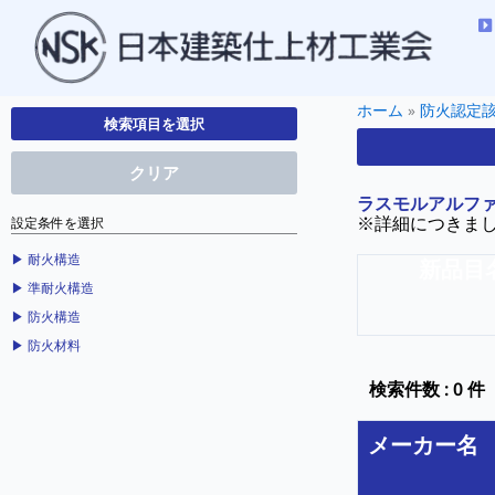
ホーム
»
防火認定
検索項目を選択
クリア
ラスモルアルフ
※詳細につきま
設定条件を選択
▶︎ 耐火構造
新品目
▶︎ 準耐火構造
▶︎ 防火構造
▶︎ 防火材料
検索件数 : 0 件
メーカー名