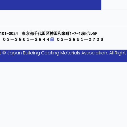
101−0024 東京都千代田区神田和泉町1−7−1扇ビル5F
０３ー３８６１ー３８４４
０３ー３８５１ー０７０６
 © Japan Building Coating Materials Association. All Right