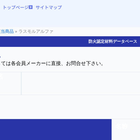
トップページ
サイトマップ
該当商品
»
ラスモルアルファ
防火認定材料データベース
ァ
しては各会員メーカーに直接、お問合せ下さい。
名
名称