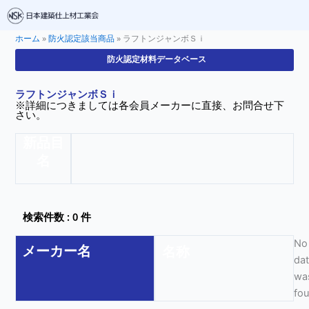
ホーム
»
防火認定該当商品
»
ラフトンジャンボＳｉ
防火認定材料データベース
ラフトンジャンボＳｉ
※詳細につきましては各会員メーカーに直接、お問合せ下
さい。
新品目
名
検索件数 : 0 件
No
メーカー名
名称
da
wa
fo