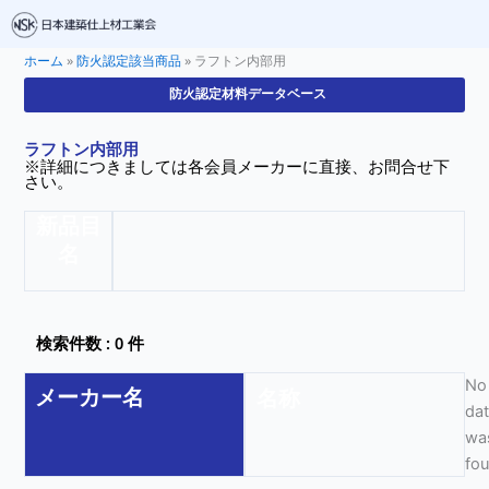
ホーム
»
防火認定該当商品
»
ラフトン内部用
防火認定材料データベース
ラフトン内部用
※詳細につきましては各会員メーカーに直接、お問合せ下
さい。
新品目
名
検索件数 : 0 件
No
メーカー名
名称
da
wa
fo