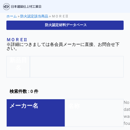
ホーム
»
防火認定該当商品
»
ＭＯＲＥII
防火認定材料データベース
ＭＯＲＥII
※詳細につきましては各会員メーカーに直接、お問合せ下
さい。
新品目
名
検索件数 : 0 件
No
メーカー名
名称
da
wa
fo