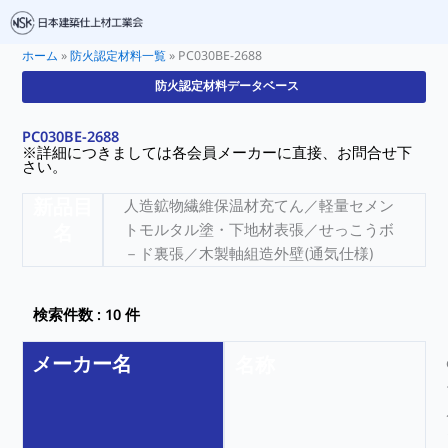
ホーム
»
防火認定材料一覧
»
PC030BE-2688
防火認定材料データベース
PC030BE-2688
※詳細につきましては各会員メーカーに直接、お問合せ下
さい。
新品目
人造鉱物繊維保温材充てん／軽量セメン
名
トモルタル塗・下地材表張／せっこうボ
－ド裏張／木製軸組造外壁(通気仕様)
検索件数 : 10 件
メーカー名
名称