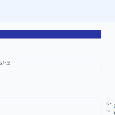
地外壁
NF
モ