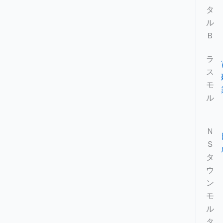
タ
ル
Ｂ
ラ
ス
モ
ル
Ｎ
Ｓ
タ
ウ
ン
モ
ル
タ