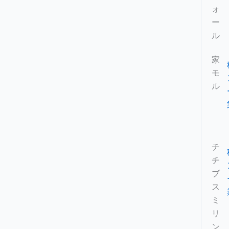
ォ
ー
ル
家
モ
ル
チ
チ
ブ
ス
ミ
リ
ン