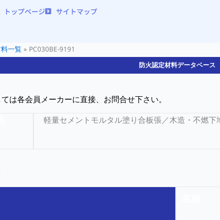
トップページ
サイトマップ
材料一覧
»
PC030BE-9191
防火認定材料データベース
しては各会員メーカーに直接、お問合せ下さい。
名
軽量セメントモルタル塗り合板張／木造・不燃下
名称