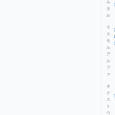
ル
タ
ル
ラ
ス
モ
ル
ア
ル
フ
ァ
ネ
ク
ス
ト
ウ