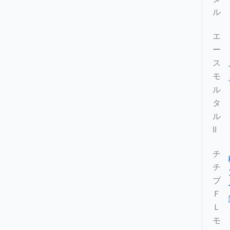
ル
エ
ー
ス
モ
ル
タ
ル
II
チ
チ
ブ
Ｆ
Ｌ
モ