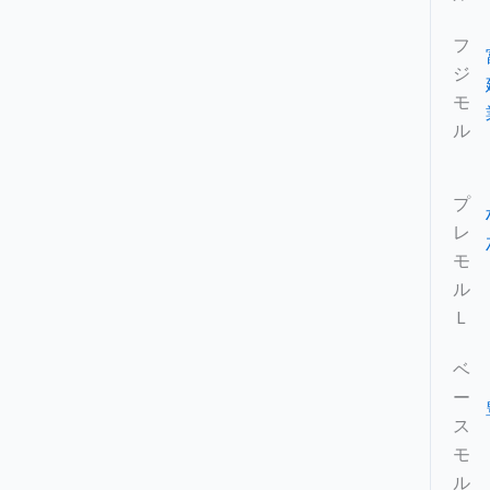
フ
ジ
モ
ル
プ
レ
モ
ル
Ｌ
ベ
ー
ス
モ
ル