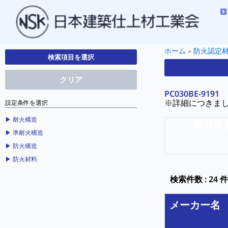
ホーム
»
防火認定
検索項目を選択
クリア
PC030BE-9191
※詳細につきま
設定条件を選択
▶︎ 耐火構造
新品目
▶︎ 準耐火構造
▶︎ 防火構造
▶︎ 防火材料
検索件数 : 24 件
メーカー名