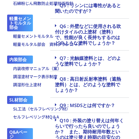
石綿粉じん飛散防止処理技術指針
Q5 : リシンには毒性があると
聞いたのですが？
軽量セメン
トモルタル
Q6 : 外壁などに使用される吹
部会
付けタイルの上塗材（塗料）
軽量セメントモルタル
で、性能が良く長持ちするのは
どのような塗料でしょうか？
軽量モルタル部会 資料ダウンロード
Q7 : 光触媒塗料とは、どのよ
内装部会
うな塗料でしょうか？
内装改修マニュアル（案）
調湿塗材マーク表示制度
Q8 : 高日射反射率塗料（遮熱
塗料）とは、どのような塗料で
調湿形仕上塗材
しょうか？
SL材部会
Q9 : MSDSとは何ですか？
SL工法（セルフレベリング材）
セルフレベリング材Q＆A
Q10 : 外装の塗り替えは何年く
らいで行ったら良いのでしょう
か？ また、期待耐用年数とい
Q&Aペー
ジ
うのは塗り替え時期の目安なの