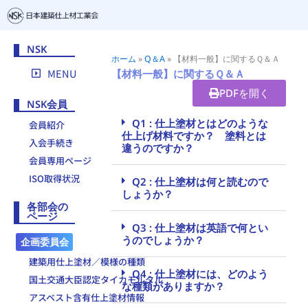
NSK
ホーム
»
Q＆A
»
【材料一般】に関するＱ＆Ａ
MENU
【材料一般】に関するＱ＆Ａ
PDFを開く
NSK会員
Q1 : 仕上塗材とはどのような
会員紹介
仕上げ材料ですか？ 塗料とは
入会手続き
違うのですか？
会員専用ページ
ISO取得状況
Q2 : 仕上塗材は何と読むので
しょうか？
各部会の
ページ
Q3 : 仕上塗材は英語で何とい
うのでしょうか？
企画委員会
建築用仕上塗材／模様の種類
Q4 : 仕上塗材には、どのよう
国土交通大臣認定タイカモルタル
な種類がありますか？
アスベスト含有仕上塗材情報