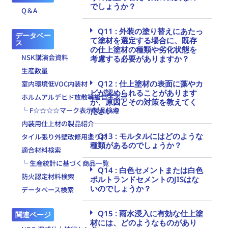
でしょうか？
Q＆A
Q11 : 外装の塗り替えにあたっ
データベー
て塗材を選定する場合に、既存
ス
の仕上塗材の種類や劣化状態を
NSK講演会資料
考慮する必要がありますか？
生産数量
Q12 : 仕上塗材の表面に藻やカ
室内環境低VOC内装材
ビが認められることがあります
ホルムアルデヒド放散等級自主表示
が、原因とその対策を教えてく
└ F☆☆☆☆マーク表示製品検索
ださい？
内装用仕上材の製品紹介
Q13 : モルタルにはどのような
タイル張り外壁改修用塗り材
種類があるのでしょうか？
適合材料検索
└ 生産統計に基づく商品一覧
Q14 : 白色セメントまたは白色
防火認定材料検索
ポルトランドセメントのJISはな
いのでしょうか？
データベース検索
Q15 : 雨水浸入に有効な仕上塗
関連ページ
材には、どのようなものがあり