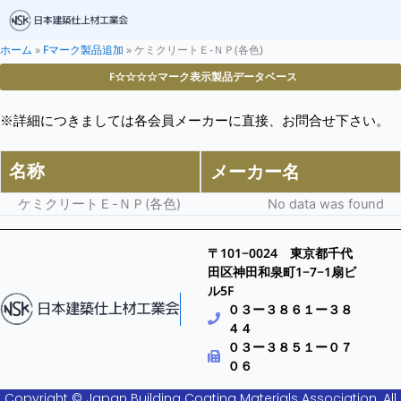
ホーム
»
Fマーク製品追加
»
ケミクリートＥ-ＮＰ(各色)
F☆☆☆☆マーク表示製品データベース
※詳細につきましては各会員メーカーに直接、お問合せ下さい。
名称
メーカー名
ケミクリートＥ-ＮＰ(各色)
No data was found
〒101−0024 東京都千代
田区神田和泉町1−7−1扇ビ
ル5F
０３ー３８６１ー３８
４４
０３ー３８５１ー０７
０６
Copyright © Japan Building Coating Materials Association. All