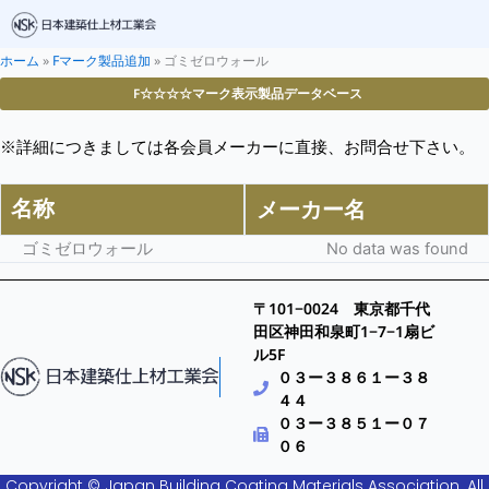
ホーム
»
Fマーク製品追加
»
ゴミゼロウォール
F☆☆☆☆マーク表示製品データベース
※詳細につきましては各会員メーカーに直接、お問合せ下さい。
名称
メーカー名
ゴミゼロウォール
No data was found
〒101−0024 東京都千代
田区神田和泉町1−7−1扇ビ
ル5F
０３ー３８６１ー３８
４４
０３ー３８５１ー０７
０６
Copyright © Japan Building Coating Materials Association. All