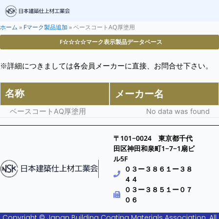
ホーム
»
Fマーク製品追加
»
ベースコートAQ厚塗用
F☆☆☆☆マーク表示製品データベース
※詳細につきましては各会員メーカーに直接、お問合せ下さい。
名称
メーカー名
ベースコートAQ厚塗用
No data was found
〒101−0024 東京都千代
田区神田和泉町1−7−1扇ビ
ル5F
０３ー３８６１ー３８
４４
０３ー３８５１ー０７
０６
Copyright © Japan Building Coating Materials Association. All