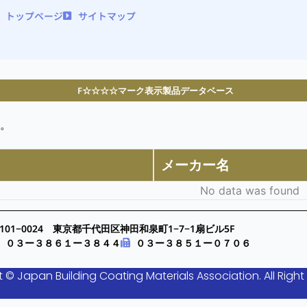
トップページ
サイトマップ
F☆☆☆☆マーク表示製品データベース
。
メーカー名
No data was found
101−0024 東京都千代田区神田和泉町1−7−1扇ビル5F
０３ー３８６１ー３８４４
０３ー３８５１ー０７０６
 © Japan Building Coating Materials Association. All Right