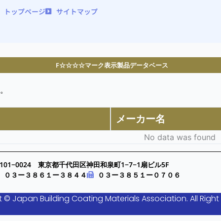
トップページ
サイトマップ
F☆☆☆☆マーク表示製品データベース
。
メーカー名
No data was found
101−0024 東京都千代田区神田和泉町1−7−1扇ビル5F
０３ー３８６１ー３８４４
０３ー３８５１ー０７０６
 © Japan Building Coating Materials Association. All Right