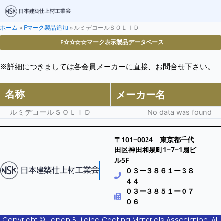
ホーム
»
Fマーク製品追加
»
ルミデコールＳＯＬＩＤ
F☆☆☆☆マーク表示製品データベース
※詳細につきましては各会員メーカーに直接、お問合せ下さい。
名称
メーカー名
ルミデコールＳＯＬＩＤ
No data was found
〒101−0024 東京都千代
田区神田和泉町1−7−1扇ビ
ル5F
０３ー３８６１ー３８
４４
０３ー３８５１ー０７
０６
Copyright © Japan Building Coating Materials Association. All