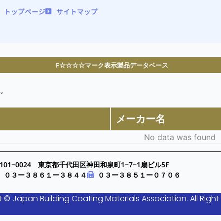
トップページ
サイトマップ
F☆☆☆☆マーク表示製品データベース
。
メーカー名
No data was found
101−0024 東京都千代田区神田和泉町1−7−1扇ビル5F
０３ー３８６１ー３８４４
０３ー３８５１ー０７０６
 © Japan Building Coating Materials Association. All Right