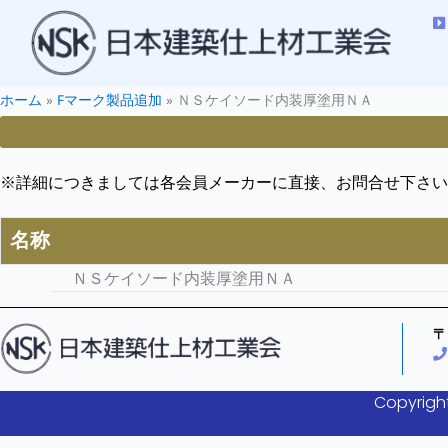
ホーム
»
Fマーク製品追加
»
ＮＳケイソード内装厚塗用ＮＡ
※詳細につきましては各会員メーカーに直接、お問合せ下さい
名称
ＮＳケイソード内装厚塗用ＮＡ
〒
Copyright