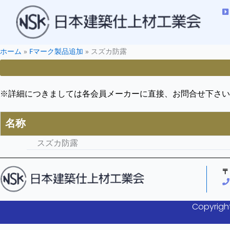
ホーム
»
Fマーク製品追加
»
スズカ防露
※詳細につきましては各会員メーカーに直接、お問合せ下さい
名称
スズカ防露
〒
Copyright