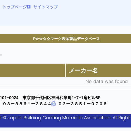
トップページ
サイトマップ
F☆☆☆☆マーク表示製品データベース
。
メーカー名
No data was found
101−0024 東京都千代田区神田和泉町1−7−1扇ビル5F
０３ー３８６１ー３８４４
０３ー３８５１ー０７０６
 © Japan Building Coating Materials Association. All Right