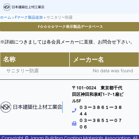
ホーム
»
Fマーク製品追加
»
サニタリー防露
F☆☆☆☆マーク表示製品データベース
※詳細につきましては各会員メーカーに直接、お問合せ下さい。
名称
メーカー名
サニタリー防露
No data was found
〒101−0024 東京都千代
田区神田和泉町1−7−1扇ビ
ル5F
０３ー３８６１ー３８
４４
０３ー３８５１ー０７
０６
Copyright © Japan Building Coating Materials Association. All