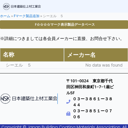
ホーム
»
Fマーク製品追加
»
シーエル ５
F☆☆☆☆マーク表示製品データベース
※詳細につきましては各会員メーカーに直接、お問合せ下さい。
名称
メーカー名
シーエル ５
No data was found
〒101−0024 東京都千代
田区神田和泉町1−7−1扇ビ
ル5F
０３ー３８６１ー３８
４４
０３ー３８５１ー０７
０６
Copyright © Japan Building Coating Materials Association. All