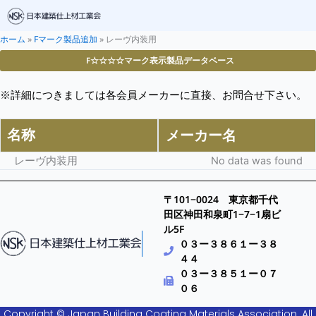
ホーム
»
Fマーク製品追加
»
レーヴ内装用
F☆☆☆☆マーク表示製品データベース
※詳細につきましては各会員メーカーに直接、お問合せ下さい。
名称
メーカー名
レーヴ内装用
No data was found
〒101−0024 東京都千代
田区神田和泉町1−7−1扇ビ
ル5F
０３ー３８６１ー３８
４４
０３ー３８５１ー０７
０６
Copyright © Japan Building Coating Materials Association. All