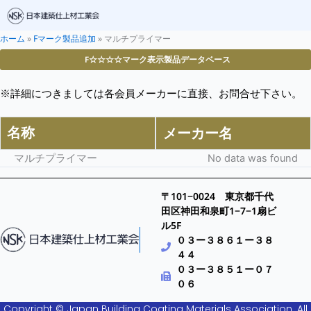
ホーム
»
Fマーク製品追加
»
マルチプライマー
F☆☆☆☆マーク表示製品データベース
※詳細につきましては各会員メーカーに直接、お問合せ下さい。
名称
メーカー名
マルチプライマー
No data was found
〒101−0024 東京都千代
田区神田和泉町1−7−1扇ビ
ル5F
０３ー３８６１ー３８
４４
０３ー３８５１ー０７
０６
Copyright © Japan Building Coating Materials Association. All