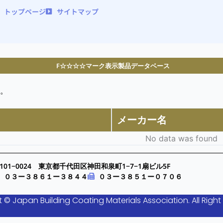
トップページ
サイトマップ
F☆☆☆☆マーク表示製品データベース
。
メーカー名
No data was found
101−0024 東京都千代田区神田和泉町1−7−1扇ビル5F
０３ー３８６１ー３８４４
０３ー３８５１ー０７０６
 © Japan Building Coating Materials Association. All Right