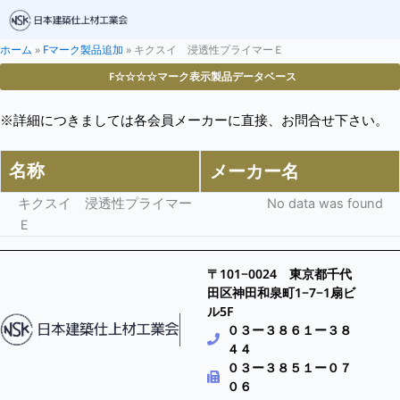
ホーム
»
Fマーク製品追加
»
キクスイ 浸透性プライマーＥ
F☆☆☆☆マーク表示製品データベース
※詳細につきましては各会員メーカーに直接、お問合せ下さい。
名称
メーカー名
キクスイ 浸透性プライマー
No data was found
Ｅ
〒101−0024 東京都千代
田区神田和泉町1−7−1扇ビ
ル5F
０３ー３８６１ー３８
４４
０３ー３８５１ー０７
０６