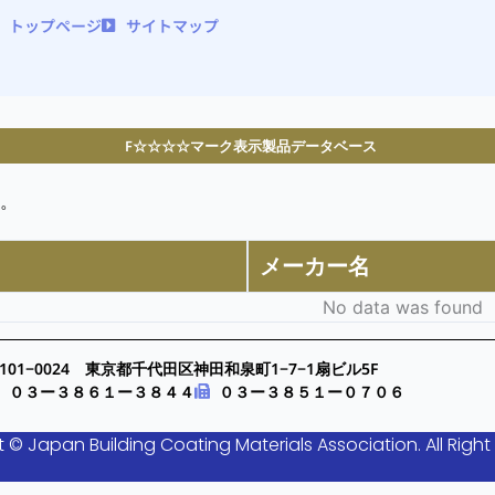
トップページ
サイトマップ
F☆☆☆☆マーク表示製品データベース
。
メーカー名
No data was found
101−0024 東京都千代田区神田和泉町1−7−1扇ビル5F
０３ー３８６１ー３８４４
０３ー３８５１ー０７０６
 © Japan Building Coating Materials Association. All Right