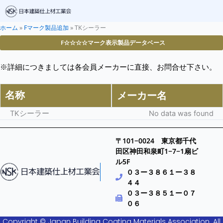
ホーム
»
Fマーク製品追加
»
TKシーラー
F☆☆☆☆マーク表示製品データベース
※詳細につきましては各会員メーカーに直接、お問合せ下さい。
名称
メーカー名
TKシーラー
No data was found
〒101−0024 東京都千代
田区神田和泉町1−7−1扇ビ
ル5F
０３ー３８６１ー３８
４４
０３ー３８５１ー０７
０６
Copyright © Japan Building Coating Materials Association. All