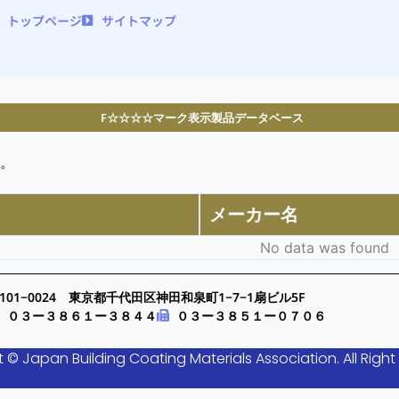
トップページ
サイトマップ
F☆☆☆☆マーク表示製品データベース
。
メーカー名
No data was found
101−0024 東京都千代田区神田和泉町1−7−1扇ビル5F
０３ー３８６１ー３８４４
０３ー３８５１ー０７０６
 © Japan Building Coating Materials Association. All Right