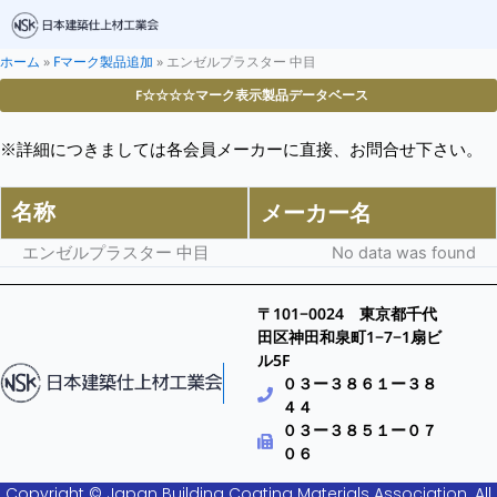
ホーム
»
Fマーク製品追加
»
エンゼルプラスター 中目
F☆☆☆☆マーク表示製品データベース
※詳細につきましては各会員メーカーに直接、お問合せ下さい。
名称
メーカー名
エンゼルプラスター 中目
No data was found
〒101−0024 東京都千代
田区神田和泉町1−7−1扇ビ
ル5F
０３ー３８６１ー３８
４４
０３ー３８５１ー０７
０６
Copyright © Japan Building Coating Materials Association. All