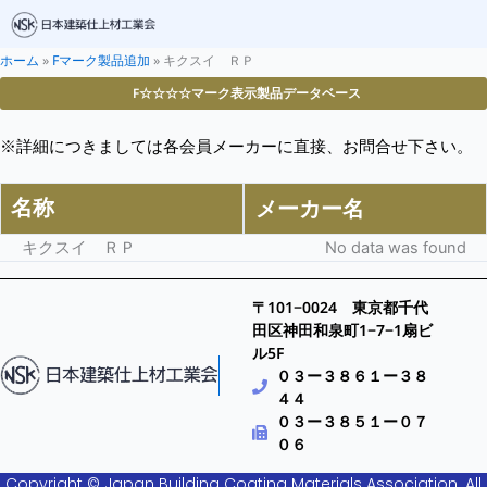
ホーム
»
Fマーク製品追加
»
キクスイ ＲＰ
F☆☆☆☆マーク表示製品データベース
※詳細につきましては各会員メーカーに直接、お問合せ下さい。
名称
メーカー名
キクスイ ＲＰ
No data was found
〒101−0024 東京都千代
田区神田和泉町1−7−1扇ビ
ル5F
０３ー３８６１ー３８
４４
０３ー３８５１ー０７
０６
Copyright © Japan Building Coating Materials Association. All