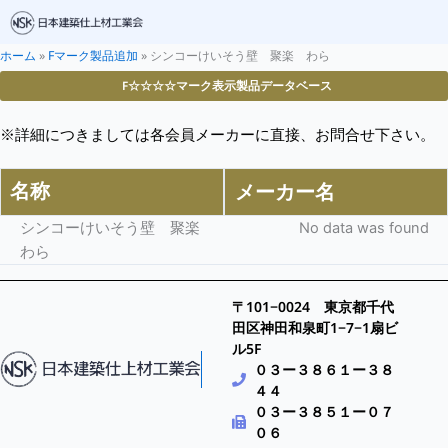
ホーム
»
Fマーク製品追加
»
シンコーけいそう壁 聚楽 わら
F☆☆☆☆マーク表示製品データベース
※詳細につきましては各会員メーカーに直接、お問合せ下さい。
名称
メーカー名
シンコーけいそう壁 聚楽
No data was found
わら
〒101−0024 東京都千代
田区神田和泉町1−7−1扇ビ
ル5F
０３ー３８６１ー３８
４４
０３ー３８５１ー０７
０６