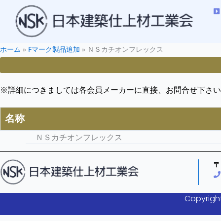
ホーム
»
Fマーク製品追加
»
ＮＳカチオンフレックス
※詳細につきましては各会員メーカーに直接、お問合せ下さい
名称
ＮＳカチオンフレックス
〒
Copyright