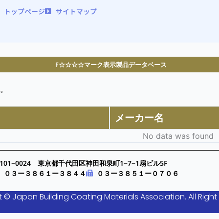
トップページ
サイトマップ
F☆☆☆☆マーク表示製品データベース
。
メーカー名
No data was found
101−0024 東京都千代田区神田和泉町1−7−1扇ビル5F
０３ー３８６１ー３８４４
０３ー３８５１ー０７０６
 © Japan Building Coating Materials Association. All Right