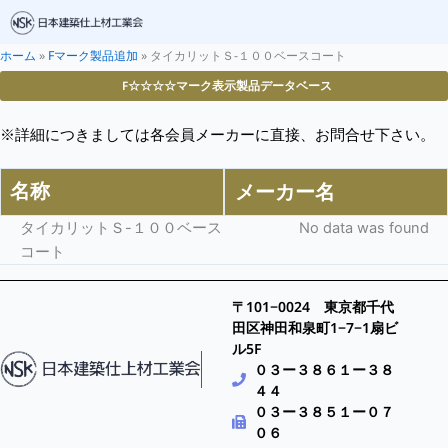
ホーム
»
Fマーク製品追加
»
タイカリットＳ-１００ベースコート
F☆☆☆☆マーク表示製品データベース
※詳細につきましては各会員メーカーに直接、お問合せ下さい。
名称
メーカー名
タイカリットＳ-１００ベース
No data was found
コート
〒101−0024 東京都千代
田区神田和泉町1−7−1扇ビ
ル5F
０３ー３８６１ー３８
４４
０３ー３８５１ー０７
０６