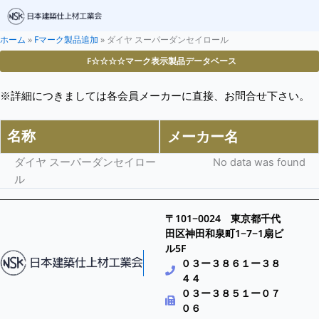
ホーム
»
Fマーク製品追加
»
ダイヤ スーパーダンセイロール
F☆☆☆☆マーク表示製品データベース
※詳細につきましては各会員メーカーに直接、お問合せ下さい。
名称
メーカー名
ダイヤ スーパーダンセイロー
No data was found
ル
〒101−0024 東京都千代
田区神田和泉町1−7−1扇ビ
ル5F
０３ー３８６１ー３８
４４
０３ー３８５１ー０７
０６